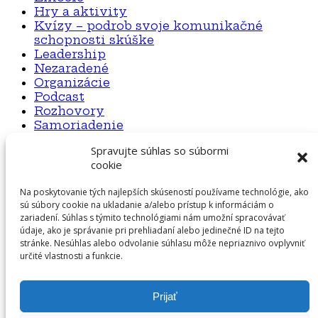
Hry a aktivity
Kvízy – podrob svoje komunikačné
schopnosti skúške
Leadership
Nezaradené
Organizácie
Podcast
Rozhovory
Samoriadenie
Spravujte súhlas so súbormi
cookie
Otvorená hra O. Z.
Na poskytovanie tých najlepších skúseností používame technológie, ako
E-mail
: info@otvorenahra.sk
sú súbory cookie na ukladanie a/alebo prístup k informáciám o
zariadení. Súhlas s týmito technológiami nám umožní spracovávať
Telefón
: 0948 126 533
údaje, ako je správanie pri prehliadaní alebo jedinečné ID na tejto
stránke. Nesúhlas alebo odvolanie súhlasu môže nepriaznivo ovplyvniť
Sídlo
: Pečnianska 17, Bratislava, 85101
určité vlastnosti a funkcie.
IČO
: 50 30 48 44
Prijať
DIČ
: 2120306672