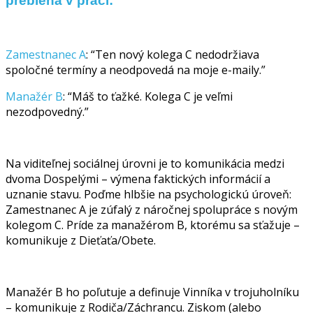
prebieha v práci:
Zamestnanec A
: “Ten nový kolega C nedodržiava
spoločné termíny a neodpovedá na moje e-maily.”
Manažér B
: “Máš to ťažké. Kolega C je veľmi
nezodpovedný.”
Na viditeľnej sociálnej úrovni je to komunikácia medzi
dvoma Dospelými – výmena faktických informácií a
uznanie stavu. Poďme hlbšie na psychologickú úroveň:
Zamestnanec A je zúfalý z náročnej spolupráce s novým
kolegom C. Príde za manažérom B, ktorému sa sťažuje –
komunikuje z Dieťaťa/Obete.
Manažér B ho poľutuje a definuje Vinníka v trojuholníku
– komunikuje z Rodiča/Záchrancu. Ziskom (alebo