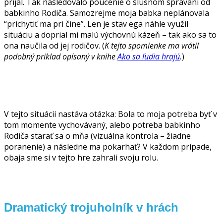
prijal. Tak nasledovalo poučenie o slušnom správaní od
babkinho Rodiča. Samozrejme moja babka neplánovala
“prichytiť ma pri čine”. Len je stav ega náhle využil
situáciu a doprial mi malú výchovnú kázeň – tak ako sa to
ona naučila od jej rodičov. (
K tejto spomienke ma vrátil
podobný príklad opísaný v knihe
Ako sa ľudia hrajú
.
)
V tejto situácii nastáva otázka: Bola to moja potreba byť v
tom momente vychovávaný, alebo potreba babkinho
Rodiča starať sa o mňa (vizuálna kontrola – žiadne
poranenie) a následne ma pokarhať? V každom prípade,
obaja sme si v tejto hre zahrali svoju rolu.
Dramatický trojuholník v hrách