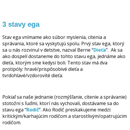
3 stavy ega
Stav ega vnímame ako súbor myslenia, cítenia a
správania, ktoré sa vyskytujú spolu. Prvý stav ega, ktorý
sa u nás rozvinul v detstve, nazval Berne “
Dieťa
”. Ak sa
ako dospelí dostaneme do tohto stavu ega, jednáme ako
dieťa, ktorým sme kedysi boli. Tento stav má dva
protipóly: hravé/prispôsobivé dieťa a
tvrdohlavé/vzdorovité dieťa.
Pokiaľ sa naše jednanie (rozmýšľanie, cítenie a správanie)
stotožní s ľuďmi, ktorí nás vychovali, dostávame sa do
stavu ega “
Rodič
”. Ako Rodič preskakujeme medzi:
kritickým/karhajúcim rodičom a starostlivým/opatrujúcim
rodičom.