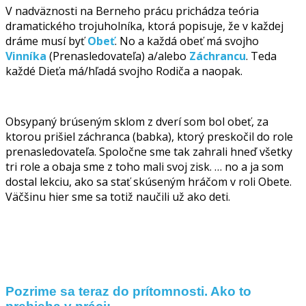
V nadväznosti na Berneho prácu prichádza teória
dramatického trojuholníka, ktorá popisuje, že v každej
dráme musí byť
Obeť
. No a každá obeť má svojho
Vinníka
(Prenasledovateľa) a/alebo
Záchrancu
. Teda
každé Dieťa má/hľadá svojho Rodiča a naopak.
Obsypaný brúseným sklom z dverí som bol obeť, za
ktorou prišiel záchranca (babka), ktorý preskočil do role
prenasledovateľa. Spoločne sme tak zahrali hneď všetky
tri role a obaja sme z toho mali svoj zisk. … no a ja som
dostal lekciu, ako sa stať skúseným hráčom v roli Obete.
Väčšinu hier sme sa totiž naučili už ako deti.
Pozrime sa teraz do prítomnosti. Ako to