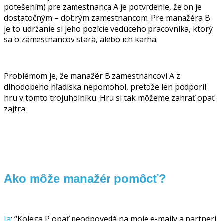
potešením) pre zamestnanca A je potvrdenie, že on je
dostatočným – dobrým zamestnancom. Pre manažéra B
je to udržanie si jeho pozície vedúceho pracovníka, ktorý
sa o zamestnancov stará, alebo ich karhá.
Problémom je, že manažér B zamestnancovi A z
dlhodobého hľadiska nepomohol, pretože len podporil
hru v tomto trojuholníku. Hru si tak môžeme zahrať opäť
zajtra.
Ako môže manažér pomôcť?
Ja
: “Kolega P opäť neodpovedá na moje e-maily a partneri