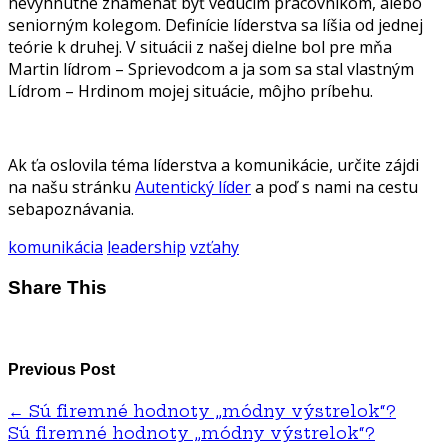
nevyhnutne znamenať byť vedúcim pracovníkom, alebo
seniorným kolegom. Definície líderstva sa líšia od jednej
teórie k druhej. V situácii z našej dielne bol pre mňa
Martin lídrom – Sprievodcom a ja som sa stal vlastným
Lídrom – Hrdinom mojej situácie, môjho príbehu.
Ak ťa oslovila téma líderstva a komunikácie, určite zájdi
na našu stránku
Autentický líder
a poď s nami na cestu
sebapoznávania.
komunikácia
leadership
vzťahy
Share This
Previous Post
←
Sú firemné hodnoty „módny výstrelok“?
Sú firemné hodnoty „módny výstrelok“?