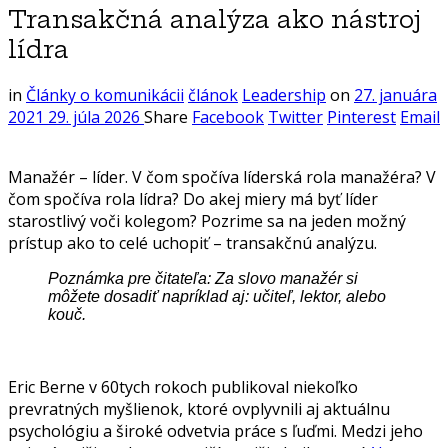
Transakčná analýza ako nástroj
lídra
in
Články o komunikácii
článok
Leadership
on
27. januára
2021
29. júla 2026
Share
Facebook
Twitter
Pinterest
Email
Manažér – líder. V čom spočíva líderská rola manažéra? V
čom spočíva rola lídra? Do akej miery má byť líder
starostlivý voči kolegom? Pozrime sa na jeden možný
prístup ako to celé uchopiť – transakčnú analýzu.
Poznámka pre čitateľa: Za slovo manažér si
môžete dosadiť napríklad aj: učiteľ, lektor, alebo
kouč.
Eric Berne v 60tych rokoch publikoval niekoľko
prevratných myšlienok, ktoré ovplyvnili aj aktuálnu
psychológiu a široké odvetvia práce s ľuďmi. Medzi jeho