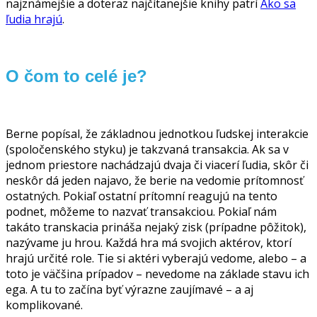
najznámejšie a doteraz najčítanejšie knihy patrí
Ako sa
ľudia hrajú
.
O čom to celé je?
Berne popísal, že základnou jednotkou ľudskej interakcie
(spoločenského styku) je takzvaná transakcia. Ak sa v
jednom priestore nachádzajú dvaja či viacerí ľudia, skôr či
neskôr dá jeden najavo, že berie na vedomie prítomnosť
ostatných. Pokiaľ ostatní prítomní reagujú na tento
podnet, môžeme to nazvať transakciou. Pokiaľ nám
takáto transkacia prináša nejaký zisk (prípadne pôžitok),
nazývame ju hrou. Každá hra má svojich aktérov, ktorí
hrajú určité role. Tie si aktéri vyberajú vedome, alebo – a
toto je väčšina prípadov – nevedome na základe stavu ich
ega. A tu to začína byť výrazne zaujímavé – a aj
komplikované.