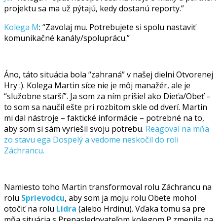
projektu sa ma už pýtajú, kedy dostanú reporty.”
Kolega M
: “Zavolaj mu. Potrebujete si spolu nastaviť
komunikačné kanály/spoluprácu.”
Áno, táto situácia bola “zahraná” v našej dielni Otvorenej
Hry :). Kolega Martin síce nie je môj manažér, ale je
“služobne starší”. Ja som za ním prišiel ako Dieťa/Obeť –
to som sa naučil ešte pri rozbitom skle od dverí. Martin
mi dal nástroje – faktické informácie – potrebné na to,
aby som si sám vyriešil svoju potrebu.
Reagoval na mňa
zo stavu ega Dospelý a vedome neskočil do roli
Záchrancu.
Namiesto toho Martin transformoval rolu Záchrancu na
rolu
Sprievodcu
, aby som ja moju rolu Obete mohol
otočiť na rolu
Lídra
(alebo Hrdinu). Vďaka tomu sa pre
mňa situácia s Prenasledovateľom kolegom P zmenila na