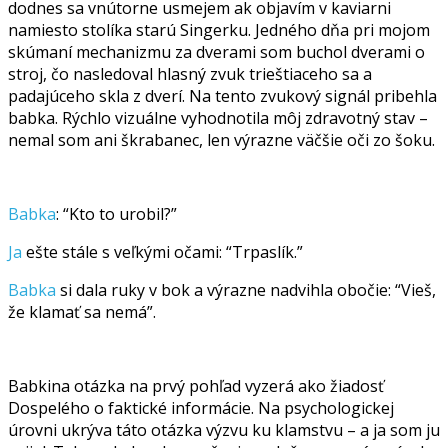
dodnes sa vnútorne usmejem ak objavím v kaviarni
namiesto stolíka starú Singerku. Jedného dňa pri mojom
skúmaní mechanizmu za dverami som buchol dverami o
stroj, čo nasledoval hlasný zvuk trieštiaceho sa a
padajúceho skla z dverí. Na tento zvukový signál pribehla
babka. Rýchlo vizuálne vyhodnotila môj zdravotný stav –
nemal som ani škrabanec, len výrazne väčšie oči zo šoku.
Babka
: “Kto to urobil?”
Ja
ešte stále s veľkými očami: “Trpaslík.”
Babka
si dala ruky v bok a výrazne nadvihla obočie: “Vieš,
že klamať sa nemá”.
Babkina otázka na prvý pohľad vyzerá ako žiadosť
Dospelého o faktické informácie. Na psychologickej
úrovni ukrýva táto otázka výzvu ku klamstvu – a ja som ju