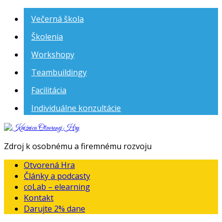
Večerná škola
Školenia
Workshopy
Teambuildingy
Facilitácia
Individuálne konzultácie
Knižnica
Otvorenej
Zdroj k osobnému a firemnému rozvoju
Hry
Otvorená Hra
Články a podcasty
coLab – elearning
Kontakt
Darujte 2% dane