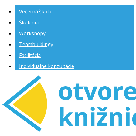
Večerná škola
Školenia
Workshopy
Teambuildingy
Facilitácia
Individuálne konzultácie