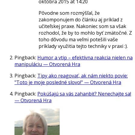
októbra 2015 at 14:20
Pôvodne som rozmýšľal, že
zakomponujem do článku aj príklad z
učiteľskej praxe. Nakoniec som sa však
rozhodol, že by to mohlo byť zmätočné. Z
toho dôvodu ma veľmi potešili vaše
príklady využitia tejto techniky v praxi :).
Pingback:
Humor a vtip – efektívna reakcia nielen na
manipuláciu — Otvorená Hra
Pingback:
Tipy ako reagovať, ak nám niekto povie:
"Toto je moje posledné slovo!" — Otvorená Hra
Pingback:
Pokúšajú sa vás zahanbiť? Nenechajte sa!
— Otvorená Hra