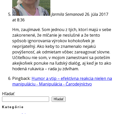
Jarmila Semanová
26. júla 2017
at 8:36
Hm, zaujímavé. Som jednou z tých, ktorí majú v sebe
zakorenené, že mlčanie je neslušné a že tento
spôsob ignorovania výrokov kohokoľvek je
neprijateľný. Ako keby to znamenalo nejakú
povýšenosť, ak odmietam vôbec zareagovať slovne.
Učiteľkou nie som, v mojom zamestnaní sa poteším
akejkoľvek ponuke na ľudský dialóg, aj keď je to ako
hodená rukavica – rada ju zdvíham.
Pingback:
Humor a vtip – efektívna reakcia nielen na
manipuláciu - Manipulácia - Čarodejníctvo
Hľadať
Hľadať
Kategórie