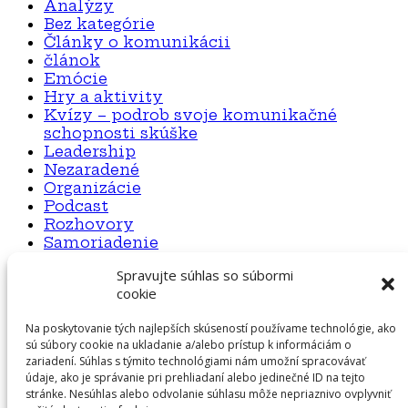
Analýzy
Bez kategórie
Články o komunikácii
článok
Emócie
Hry a aktivity
Kvízy – podrob svoje komunikačné
schopnosti skúške
Leadership
Nezaradené
Organizácie
Podcast
Rozhovory
Samoriadenie
Spravujte súhlas so súbormi
cookie
Otvorená hra O. Z.
Na poskytovanie tých najlepších skúseností používame technológie, ako
E-mail
: info@otvorenahra.sk
sú súbory cookie na ukladanie a/alebo prístup k informáciám o
zariadení. Súhlas s týmito technológiami nám umožní spracovávať
Telefón
: 0948 126 533
údaje, ako je správanie pri prehliadaní alebo jedinečné ID na tejto
stránke. Nesúhlas alebo odvolanie súhlasu môže nepriaznivo ovplyvniť
Sídlo
: Pečnianska 17, Bratislava, 85101