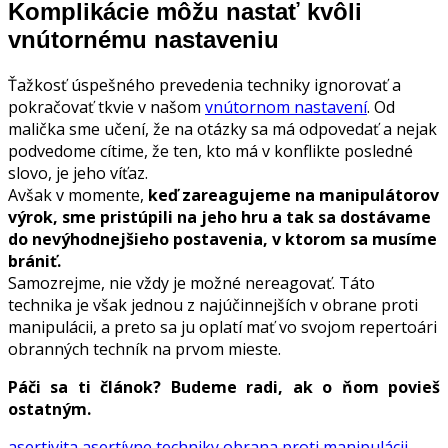
Komplikácie môžu nastať kvôli
vnútornému nastaveniu
Ťažkosť úspešného prevedenia techniky ignorovať a
pokračovať tkvie v našom
vnútornom nastavení
. Od
malička sme učení, že na otázky sa má odpovedať a nejak
podvedome cítime, že ten, kto má v konflikte posledné
slovo, je jeho víťaz.
Avšak v momente,
keď zareagujeme na manipulátorov
výrok, sme pristúpili na jeho hru a tak sa dostávame
do nevýhodnejšieho postavenia, v ktorom sa musíme
brániť.
Samozrejme, nie vždy je možné nereagovať. Táto
technika je však jednou z najúčinnejších v obrane proti
manipulácii, a preto sa ju oplatí mať vo svojom repertoári
obranných techník na prvom mieste.
Páči sa ti článok? Budeme radi, ak o ňom povieš
ostatným.
asertivita
asertívne techniky
obrana proti manipulácii