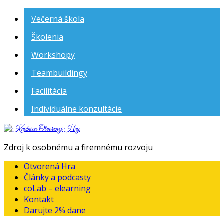
Večerná škola
Školenia
Workshopy
Teambuildingy
Facilitácia
Individuálne konzultácie
Knižnica
Otvorenej
Zdroj k osobnému a firemnému rozvoju
Hry
Otvorená Hra
Články a podcasty
coLab – elearning
Kontakt
Darujte 2% dane