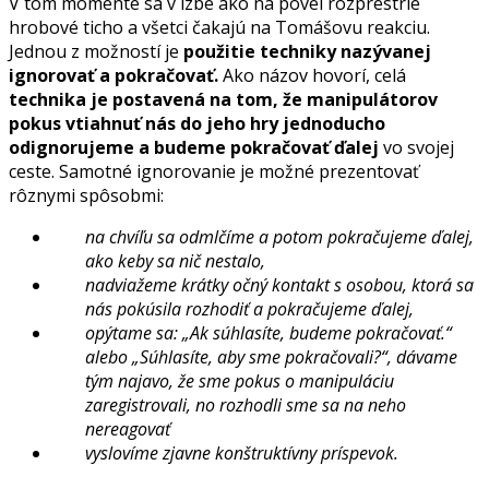
V tom momente sa v izbe ako na povel rozprestrie
hrobové ticho a všetci čakajú na Tomášovu reakciu.
Jednou z možností je
použitie techniky nazývanej
ignorovať a pokračovať.
Ako názov hovorí, celá
technika je postavená na tom, že manipulátorov
pokus vtiahnuť nás do jeho hry jednoducho
odignorujeme a budeme pokračovať ďalej
vo svojej
ceste. Samotné ignorovanie je možné prezentovať
rôznymi spôsobmi:
na chvíľu sa odmlčíme a potom pokračujeme ďalej,
ako keby sa nič nestalo,
nadviažeme krátky očný kontakt s osobou, ktorá sa
nás pokúsila rozhodiť a pokračujeme ďalej,
opýtame sa: „Ak súhlasíte, budeme pokračovať.“
alebo „Súhlasíte, aby sme pokračovali?“, dávame
tým najavo, že sme pokus o manipuláciu
zaregistrovali, no rozhodli sme sa na neho
nereagovať
vyslovíme zjavne konštruktívny príspevok.