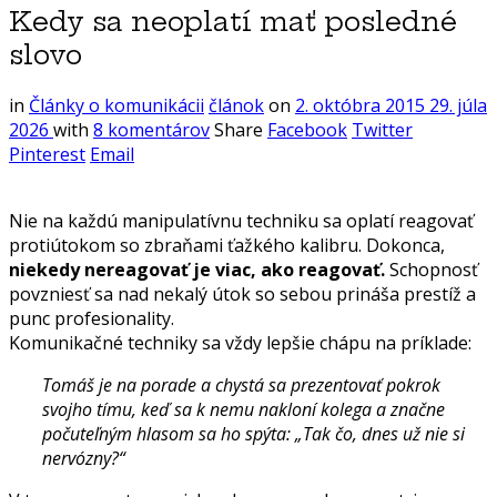
Kedy sa neoplatí mať posledné
slovo
in
Články o komunikácii
článok
on
2. októbra 2015
29. júla
2026
with
8 komentárov
Share
Facebook
Twitter
Pinterest
Email
Nie na každú manipulatívnu techniku sa oplatí reagovať
protiútokom so zbraňami ťažkého kalibru. Dokonca,
niekedy nereagovať je viac, ako reagovať.
Schopnosť
povzniesť sa nad nekalý útok so sebou prináša prestíž a
punc profesionality.
Komunikačné techniky sa vždy lepšie chápu na príklade:
Tomáš je na porade a chystá sa prezentovať pokrok
svojho tímu, keď sa k nemu nakloní kolega a značne
počuteľným hlasom sa ho spýta: „Tak čo, dnes už nie si
nervózny?“