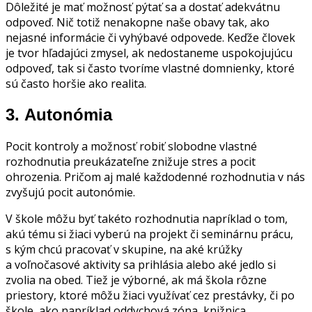
Dôležité je mať možnosť pýtať sa a dostať adekvátnu
odpoveď. Nič totiž nenakopne naše obavy tak, ako
nejasné informácie či vyhýbavé odpovede. Keďže človek
je tvor hľadajúci zmysel, ak nedostaneme uspokojujúcu
odpoveď, tak si často tvoríme vlastné domnienky, ktoré
sú často horšie ako realita.
3.
Autonómia
Pocit kontroly a možnosť robiť slobodne vlastné
rozhodnutia preukázateľne znižuje stres a pocit
ohrozenia. Pričom aj malé každodenné rozhodnutia v nás
zvyšujú pocit autonómie.
V škole môžu byť takéto rozhodnutia napríklad o tom,
akú tému si žiaci vyberú na projekt či seminárnu prácu,
s kým chcú pracovať v skupine, na aké krúžky
a voľnočasové aktivity sa prihlásia alebo aké jedlo si
zvolia na obed. Tiež je výborné, ak má škola rôzne
priestory, ktoré môžu žiaci využívať cez prestávky, či po
škole, ako napríklad oddychová zóna, knižnica,