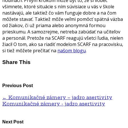
hodinách. Prvým krokom môže byť to, že si vôbec
všimnete, ktoré situácie s ním súvisiace u vás v škole
nastávajú, ale taktiež čo vám funguje dobre a na čom
môžete stavať. Taktiež môže veľmi pomôcť spätná väzba
od žiakov, či už priama alebo anonymná formou
prieskumu. A samozrejme, netreba zabúdať na učiteľov
a personál. Pretože na SCARF reagujú všetci ľudia, nielen
žiaci! O tom, ako sa riadiť modelom SCARF na pracovisku,
si tiež môžete prečítať na
našom blogu
.
Share This
Previous Post
←
Komunikačné zámery – jadro asertivity
Komunikačné zámery - jadro asertivity
Next Post