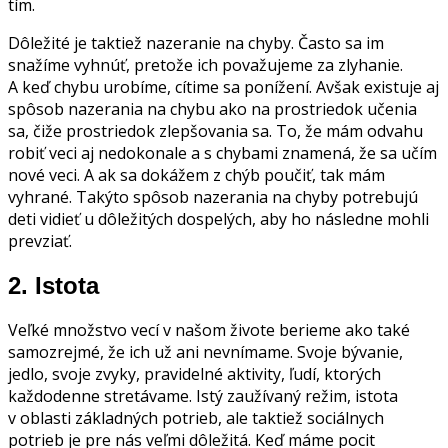
tím.
Dôležité je taktiež nazeranie na chyby. Často sa im
snažíme vyhnúť, pretože ich považujeme za zlyhanie.
A keď chybu urobíme, cítime sa ponížení. Avšak existuje aj
spôsob nazerania na chybu ako na prostriedok učenia
sa, čiže prostriedok zlepšovania sa. To, že mám odvahu
robiť veci aj nedokonale a s chybami znamená, že sa učím
nové veci. A ak sa dokážem z chýb poučiť, tak mám
vyhrané. Takýto spôsob nazerania na chyby potrebujú
deti vidieť u dôležitých dospelých, aby ho následne mohli
prevziať.
2.
Istota
Veľké množstvo vecí v našom živote berieme ako také
samozrejmé, že ich už ani nevnímame. Svoje bývanie,
jedlo, svoje zvyky, pravidelné aktivity, ľudí, ktorých
každodenne stretávame. Istý zaužívaný režim, istota
v oblasti základných potrieb, ale taktiež sociálnych
potrieb je pre nás veľmi dôležitá. Keď máme pocit