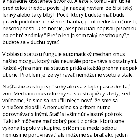
a následne dostanete štvorku. A ešte k tomu vám učiteľ
pred celou triedou povie: „Ja naozaj neviem, že či si taký
lenivý alebo taký blbý!“ Pocit, ktorý budete mať bude
pravdepodobne poníženie, hanba, pocit nedostatočnosti,
neschopnosti. O to horšie, ak spolužiaci napísali písomku
na dobré známky.“ Prečo len ja som taký neschopný?,“
budete sa v duchu pýtať.
V oblasti statusu funguje automatický mechanizmus
nášho mozgu, ktorý nás neustále porovnáva s ostatnými.
Každá výhra nám na statuse pridá a každá prehra naopak
uberie. Problém je, že vyhrávať nemôžeme všetci a stále.
Našťastie existujú spôsoby ako sa z tejto pasce dostať
von. Mechanizmus odmeny sa spustí aj vždy vtedy, keď
vnímame, že sme sa naučili niečo nové, že sme sa
v niečom zlepšili. A nemusíme sa pritom nutne
porovnávať s inými. Stačí si všimnúť vlastný pokrok.
Taktiež môžeme mať dobrý pocit z práce, ktorú sme
vykonali spolu v skupine, pričom sa medzi sebou
nemusíme porovnávať, ale môžeme sa brať ako jeden