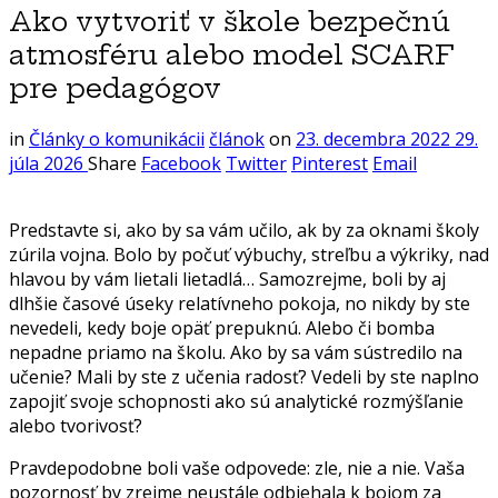
Ako vytvoriť v škole bezpečnú
atmosféru alebo model SCARF
pre pedagógov
in
Články o komunikácii
článok
on
23. decembra 2022
29.
júla 2026
Share
Facebook
Twitter
Pinterest
Email
Predstavte si, ako by sa vám učilo, ak by za oknami školy
zúrila vojna. Bolo by počuť výbuchy, streľbu a výkriky, nad
hlavou by vám lietali lietadlá… Samozrejme, boli by aj
dlhšie časové úseky relatívneho pokoja, no nikdy by ste
nevedeli, kedy boje opäť prepuknú. Alebo či bomba
nepadne priamo na školu. Ako by sa vám sústredilo na
učenie? Mali by ste z učenia radosť? Vedeli by ste naplno
zapojiť svoje schopnosti ako sú analytické rozmýšľanie
alebo tvorivosť?
Pravdepodobne boli vaše odpovede: zle, nie a nie. Vaša
pozornosť by zrejme neustále odbiehala k bojom za