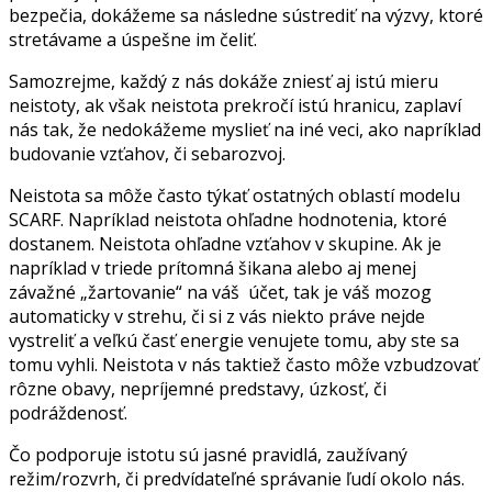
bezpečia, dokážeme sa následne sústrediť na výzvy, ktoré
stretávame a úspešne im čeliť.
Samozrejme, každý z nás dokáže zniesť aj istú mieru
neistoty, ak však neistota prekročí istú hranicu, zaplaví
nás tak, že nedokážeme myslieť na iné veci, ako napríklad
budovanie vzťahov, či sebarozvoj.
Neistota sa môže často týkať ostatných oblastí modelu
SCARF. Napríklad neistota ohľadne hodnotenia, ktoré
dostanem. Neistota ohľadne vzťahov v skupine. Ak je
napríklad v triede prítomná šikana alebo aj menej
závažné „žartovanie“ na váš účet, tak je váš mozog
automaticky v strehu, či si z vás niekto práve nejde
vystreliť a veľkú časť energie venujete tomu, aby ste sa
tomu vyhli. Neistota v nás taktiež často môže vzbudzovať
rôzne obavy, nepríjemné predstavy, úzkosť, či
podráždenosť.
Čo podporuje istotu sú jasné pravidlá, zaužívaný
režim/rozvrh, či predvídateľné správanie ľudí okolo nás.