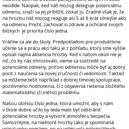
neodíde. Naopak, keď náš mozog deteguje potenciálnu
odmenu, snaží sa jej priblížiť, získať ju. Zradné však je, že
na hrozbu náš mozog reaguje asi 5 až 6 krát silnejšie ako
na odmenu. Prežiť, zachovať si zdravie a ochrániť svojich
blízkych je priorita číslo jedna.
Vráťme sa ale do školy. Predpokladom pre produktívne
učenie sa a prácu ako takú je z pohľadu, ktorý sme vyššie
opísali najmä absencia hrozby. Keď v našom okolí nie je
nič, čo by nás ohrozovalo, vieme sa sústrediť na
potenciálne odmeny, pričom odmenou môže byť aj dobrý
pocit z naučenia sa novej zručnosti či vedomostí. Taktiež
sa môžeme tešiť napríklad z dobrej tímovej spolupráce,
pozitívneho hodnotenia, či z objavenia riešenia zložitého
matematického (či iného) problému.
Našou úlohou číslo jedna, ktorá umožní, aby s nám
v škole dobre učilo by teda malo byť odstrániť
potenciálne hrozby a vytvoriť atmosféru bezpečia.
Samozrejme, na niektoré hrozby (ako je spomínaná
vojna) vplyv nemáme, no na veľmi veľa potenciálnych