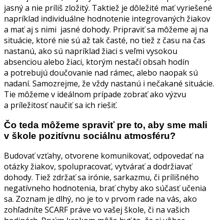
jasný a nie príliš zložitý. Taktiež je dôležité mať vyriešené
napríklad individuálne hodnotenie integrovaných žiakov
a mať aj s nimi jasné dohody. Pripraviť sa môžeme aj na
situácie, ktoré nie sú až tak časté, no tiež z času na čas
nastanú, ako sú napríklad žiaci s veľmi vysokou
absenciou alebo žiaci, ktorým nestačí obsah hodín
a potrebujú doučovanie nad rámec, alebo naopak sú
nadaní. Samozrejme, že vždy nastanú i nečakané situácie.
Tie môžeme v ideálnom prípade zobrať ako výzvu
a príležitosť naučiť sa ich riešiť.
Čo teda môžeme spraviť pre to, aby sme mali
v škole pozitívnu sociálnu atmosféru?
Budovať vzťahy, otvorene komunikovať, odpovedať na
otázky žiakov, spolupracovať, vytvárať a dodržiavať
dohody. Tiež zdržať sa irónie, sarkazmu, či prílišného
negatívneho hodnotenia, brať chyby ako súčasť učenia
sa. Zoznam je dlhý, no je to v prvom rade na vás, ako
zohľadníte SCARF práve vo vašej škole, či na vašich