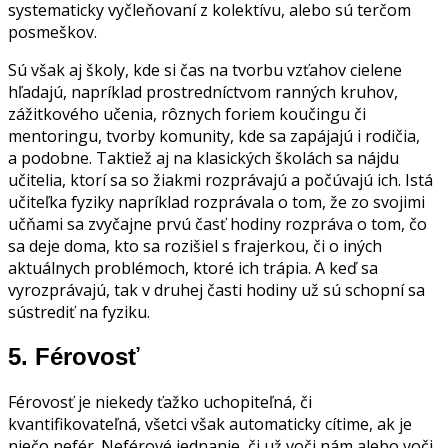
systematicky vyčleňovaní z kolektívu, alebo sú terčom
posmeškov.
Sú však aj školy, kde si čas na tvorbu vzťahov cielene
hľadajú, napríklad prostredníctvom ranných kruhov,
zážitkového učenia, rôznych foriem koučingu či
mentoringu, tvorby komunity, kde sa zapájajú i rodičia,
a podobne. Taktiež aj na klasických školách sa nájdu
učitelia, ktorí sa so žiakmi rozprávajú a počúvajú ich. Istá
učiteľka fyziky napríklad rozprávala o tom, že zo svojimi
učňami sa zvyčajne prvú časť hodiny rozpráva o tom, čo
sa deje doma, kto sa rozišiel s frajerkou, či o iných
aktuálnych problémoch, ktoré ich trápia. A keď sa
vyrozprávajú, tak v druhej časti hodiny už sú schopní sa
sústrediť na fyziku.
5.
Férovosť
Férovosť je niekedy ťažko uchopiteľná, či
kvantifikovateľná, všetci však automaticky cítime, ak je
niečo nefér. Neférové jednanie, či už voči nám alebo voči