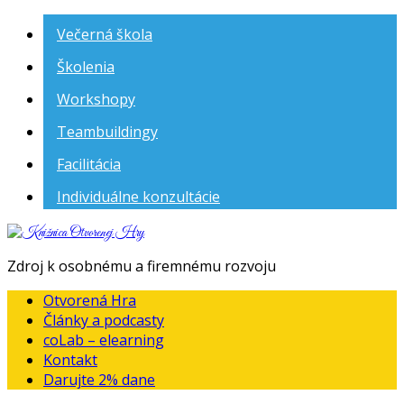
Večerná škola
Školenia
Workshopy
Teambuildingy
Facilitácia
Individuálne konzultácie
Knižnica
Otvorenej
Zdroj k osobnému a firemnému rozvoju
Hry
Otvorená Hra
Články a podcasty
coLab – elearning
Kontakt
Darujte 2% dane