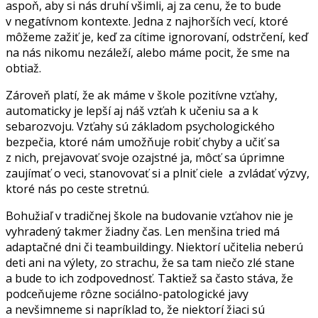
aspoň, aby si nás druhí všimli, aj za cenu, že to bude
v negatívnom kontexte. Jedna z najhorších vecí, ktoré
môžeme zažiť je, keď za cítime ignorovaní, odstrčení, keď
na nás nikomu nezáleží, alebo máme pocit, že sme na
obtiaž.
Zároveň platí, že ak máme v škole pozitívne vzťahy,
automaticky je lepší aj náš vzťah k učeniu sa a k
sebarozvoju. Vzťahy sú základom psychologického
bezpečia, ktoré nám umožňuje robiť chyby a učiť sa
z nich, prejavovať svoje ozajstné ja, môcť sa úprimne
zaujímať o veci, stanovovať si a plniť ciele a zvládať výzvy,
ktoré nás po ceste stretnú.
Bohužiaľ v tradičnej škole na budovanie vzťahov nie je
vyhradený takmer žiadny čas. Len menšina tried má
adaptačné dni či teambuildingy. Niektorí učitelia neberú
deti ani na výlety, zo strachu, že sa tam niečo zlé stane
a bude to ich zodpovednosť. Taktiež sa často stáva, že
podceňujeme rôzne sociálno-patologické javy
a nevšimneme si napríklad to, že niektorí žiaci sú