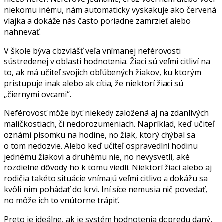
niekomu inému, nám automaticky vyskakuje ako červená
vlajka a dokáže nás často poriadne zamrzieť alebo
nahnevať.
V škole býva obzvlášť veľa vnímanej neférovosti
sústredenej v oblasti hodnotenia. Žiaci sú veľmi citliví na
to, ak má učiteľ svojich obľúbených žiakov, ku ktorým
pristupuje inak alebo ak cítia, že niektorí žiaci sú
„čiernymi ovcami“.
Neférovosť môže byť niekedy založená aj na zdanlivých
maličkostiach, či nedorozumeniach. Napríklad, keď učiteľ
oznámi písomku na hodine, no žiak, ktorý chýbal sa
o tom nedozvie. Alebo keď učiteľ ospravedlní hodinu
jednému žiakovi a druhému nie, no nevysvetlí, aké
rozdielne dôvody ho k tomu viedli. Niektorí žiaci alebo aj
rodičia takéto situácie vnímajú veľmi citlivo a dokážu sa
kvôli nim pohádať do krvi. Iní síce nemusia nič povedať,
no môže ich to vnútorne trápiť.
Preto je ideálne, ak je systém hodnotenia dopredu daný,