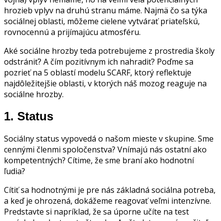
hrozieb vplyv na druhú stranu máme. Najmä čo sa týka
sociálnej oblasti, môžeme cielene vytvárať priateľskú,
rovnocennú a prijímajúcu atmosféru.
Aké sociálne hrozby teda potrebujeme z prostredia školy
odstrániť? A čím pozitívnym ich nahradiť? Poďme sa
pozrieť na 5 oblastí modelu SCARF, ktorý reflektuje
najdôležitejšie oblasti, v ktorých náš mozog reaguje na
sociálne hrozby.
1.
Status
Sociálny status vypovedá o našom mieste v skupine. Sme
cennými členmi spoločenstva? Vnímajú nás ostatní ako
kompetentných? Cítime, že sme braní ako hodnotní
ľudia?
Cítiť sa hodnotnými je pre nás základná sociálna potreba,
a keď je ohrozená, dokážeme reagovať veľmi intenzívne.
Predstavte si napríklad, že sa úporne učíte na test