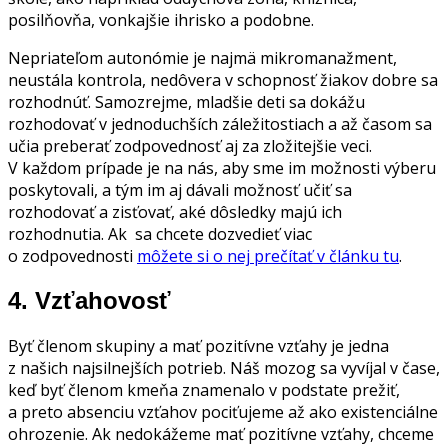
posilňovňa, vonkajšie ihrisko a podobne.
Nepriateľom autonómie je najmä mikromanažment,
neustála kontrola, nedôvera v schopnosť žiakov dobre sa
rozhodnúť. Samozrejme, mladšie deti sa dokážu
rozhodovať v jednoduchších záležitostiach a až časom sa
učia preberať zodpovednosť aj za zložitejšie veci.
V každom prípade je na nás, aby sme im možnosti výberu
poskytovali, a tým im aj dávali možnosť učiť sa
rozhodovať a zisťovať, aké dôsledky majú ich
rozhodnutia. Ak sa chcete dozvedieť viac
o zodpovednosti
môžete si o nej prečítať v článku tu
.
4.
Vzťahovosť
Byť členom skupiny a mať pozitívne vzťahy je jedna
z našich najsilnejších potrieb. Náš mozog sa vyvíjal v čase,
keď byť členom kmeňa znamenalo v podstate prežiť,
a preto absenciu vzťahov pociťujeme až ako existenciálne
ohrozenie. Ak nedokážeme mať pozitívne vzťahy, chceme