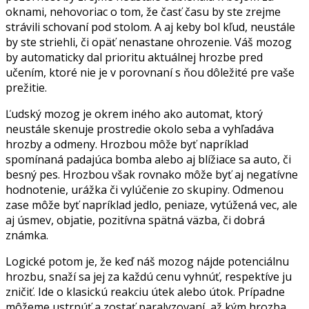
oknami, nehovoriac o tom, že časť času by ste zrejme
strávili schovaní pod stolom. A aj keby bol kľud, neustále
by ste striehli, či opäť nenastane ohrozenie. Váš mozog
by automaticky dal prioritu aktuálnej hrozbe pred
učením, ktoré nie je v porovnaní s ňou dôležité pre vaše
prežitie.
Ľudský mozog je okrem iného ako automat, ktorý
neustále skenuje prostredie okolo seba a vyhľadáva
hrozby a odmeny. Hrozbou môže byť napríklad
spomínaná padajúca bomba alebo aj blížiace sa auto, či
besný pes. Hrozbou však rovnako môže byť aj negatívne
hodnotenie, urážka či vylúčenie zo skupiny. Odmenou
zase môže byť napríklad jedlo, peniaze, vytúžená vec, ale
aj úsmev, objatie, pozitívna spätná väzba, či dobrá
známka.
Logické potom je, že keď náš mozog nájde potenciálnu
hrozbu, snaží sa jej za každú cenu vyhnúť, respektíve ju
zničiť. Ide o klasickú reakciu útek alebo útok. Prípadne
môžeme ustrnúť a zostať paralyzovaní, až kým hrozba