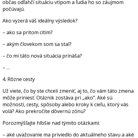
občas odľahčí situáciu vtipom a ľudia ho so záujmom
počúvajú.
Ako vyzerá váš ideálny výsledok?
– ako sa pritom cítim?
– akým človekom som sa stal?
– čo mi táto nová situácia prináša?
– …
4. Rôzne cesty
Už viete, čo by ste chceli zmeniť, aj to, čo vám táto zmena
môže priniesť. Otáznik zostáva pri „ako“. Aké sú
možnosti, cesty, spôsoby alebo kroky k cieľu, ktorý vás
volá? Ako prekročíte dôvernú zónu?
Porozmýšľajte hlbšie nad týmito otázkami:
– aké uvažovanie ma priviedlo do aktuálneho stavu a aké