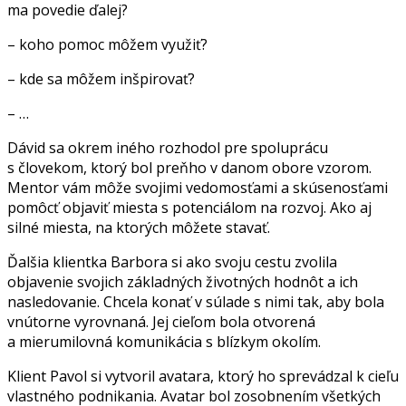
ma povedie ďalej?
– koho pomoc môžem využiť?
– kde sa môžem inšpirovať?
– …
Dávid sa okrem iného rozhodol pre spoluprácu
s človekom, ktorý bol preňho v danom obore vzorom.
Mentor vám môže svojimi vedomosťami a skúsenosťami
pomôcť objaviť miesta s potenciálom na rozvoj. Ako aj
silné miesta, na ktorých môžete stavať.
Ďalšia klientka Barbora si ako svoju cestu zvolila
objavenie svojich základných životných hodnôt a ich
nasledovanie. Chcela konať v súlade s nimi tak, aby bola
vnútorne vyrovnaná. Jej cieľom bola otvorená
a mierumilovná komunikácia s blízkym okolím.
Klient Pavol si vytvoril avatara, ktorý ho sprevádzal k cieľu
vlastného podnikania. Avatar bol zosobnením všetkých