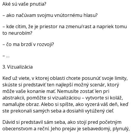
Aké sú vaše pnutia?
– ako načúvam svojmu vnútornému hlasu?
– kde cítim, že je priestor na zmenu/rast a napriek tomu
to neurobím?
– čo ma brzdí v rozvoji?
– …
3. Vizualizácia
Keď už viete, v ktorej oblasti chcete posunúť svoje limity,
skúste si predstaviť ten najlepší možný scenár, ktorý
môže vaše konanie mať. Nemusíte zostať len pri
abstrakcii, pomôžte si vizualizáciou – vytvorte si koláž,
namaľujte obraz. Alebo si spíšte, ako vyzerá váš deň, keď
ste prekonali samých seba a dosiahli vytúžený cieľ.
Dávid si predstavil sám seba, ako stojí pred početným
obecenstvom a reční. Jeho prejav je sebavedomý, plynulý,