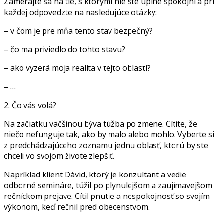
Zamerajte sa na tie, s ktorými nie ste úplne spokojní a pri
každej odpovedzte na nasledujúce otázky:
– v čom je pre mňa tento stav bezpečný?
– čo ma priviedlo do tohto stavu?
– ako vyzerá moja realita v tejto oblasti?
– …
2. Čo vás volá?
Na začiatku väčšinou býva túžba po zmene. Cítite, že
niečo nefunguje tak, ako by malo alebo mohlo. Vyberte si
z predchádzajúceho zoznamu jednu oblasť, ktorú by ste
chceli vo svojom živote zlepšiť.
Napríklad klient Dávid, ktorý je konzultant a vedie
odborné semináre, túžil po plynulejšom a zaujímavejšom
rečníckom prejave. Cítil pnutie a nespokojnosť so svojím
výkonom, keď rečnil pred obecenstvom.