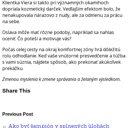
Klientka Viera si takto pri významných okamihoch
dopriala kozmetický darček. Vedľajším efektom bolo, že
nenakupovala nárazovo z nudy, ale za odmenu za prácu
na sebe.
Oslava môže mať rôzne podoby, napríklad sa nahlas
oceniť. Čo poteší a motivuje vás?
Počas celej cesty na okraj komfortnej zóny hrá dôležitú
rolu odhodlanie. Keď vaše vnútorné presvedčenie a túžba
s vami súznia, nájdete spôsob, ako prekonať akúkoľvek
prekážku.
Zmenou myslenia k zmene správania a želaným výsledkom.
Share This
Previous Post
←
Ako byť šampión v splnených úlohách