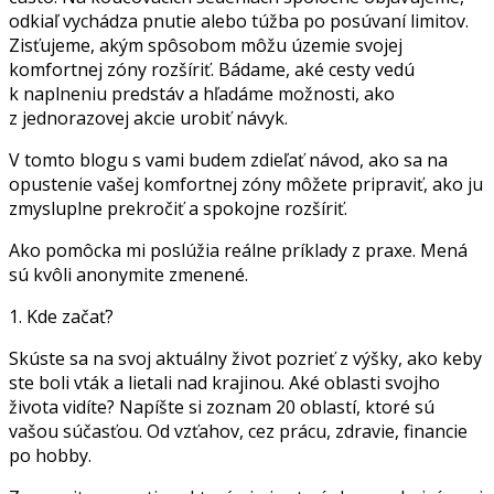
odkiaľ vychádza pnutie alebo túžba po posúvaní limitov.
Zisťujeme, akým spôsobom môžu územie svojej
komfortnej zóny rozšíriť. Bádame, aké cesty vedú
k naplneniu predstáv a hľadáme možnosti, ako
z jednorazovej akcie urobiť návyk.
V tomto blogu s vami budem zdieľať návod, ako sa na
opustenie vašej komfortnej zóny môžete pripraviť, ako ju
zmysluplne prekročiť a spokojne rozšíriť.
Ako pomôcka mi poslúžia reálne príklady z praxe. Mená
sú kvôli anonymite zmenené.
1. Kde začať?
Skúste sa na svoj aktuálny život pozrieť z výšky, ako keby
ste boli vták a lietali nad krajinou. Aké oblasti svojho
života vidíte? Napíšte si zoznam 20 oblastí, ktoré sú
vašou súčasťou. Od vzťahov, cez prácu, zdravie, financie
po hobby.