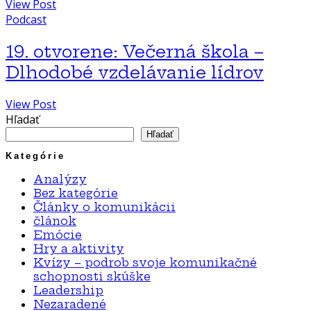
View Post
Podcast
19. otvorene: Večerná škola –
Dlhodobé vzdelávanie lídrov
View Post
Hľadať
Hľadať
Kategórie
Analýzy
Bez kategórie
Články o komunikácii
článok
Emócie
Hry a aktivity
Kvízy – podrob svoje komunikačné
schopnosti skúške
Leadership
Nezaradené