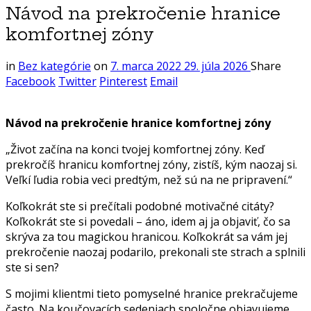
Návod na prekročenie hranice
komfortnej zóny
in
Bez kategórie
on
7. marca 2022
29. júla 2026
Share
Facebook
Twitter
Pinterest
Email
Návod na prekročenie hranice komfortnej zóny
„Život začína na konci tvojej komfortnej zóny. Keď
prekročíš hranicu komfortnej zóny, zistíš, kým naozaj si.
Veľkí ľudia robia veci predtým, než sú na ne pripravení.“
Koľkokrát ste si prečítali podobné motivačné citáty?
Koľkokrát ste si povedali – áno, idem aj ja objaviť, čo sa
skrýva za tou magickou hranicou. Koľkokrát sa vám jej
prekročenie naozaj podarilo, prekonali ste strach a splnili
ste si sen?
S mojimi klientmi tieto pomyselné hranice prekračujeme
často. Na koučovacích sedeniach spoločne objavujeme,