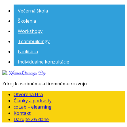
Večerná škola
Školenia
Workshopy
Teambuildingy
Facilitácia
Individuálne konzultácie
Knižnica
Otvorenej
Zdroj k osobnému a firemnému rozvoju
Hry
Otvorená Hra
Články a podcasty
coLab – elearning
Kontakt
Darujte 2% dane