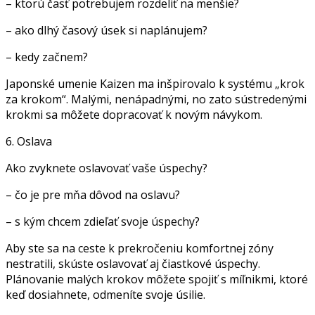
– ktorú časť potrebujem rozdeliť na menšie?
– ako dlhý časový úsek si naplánujem?
– kedy začnem?
Japonské umenie Kaizen ma inšpirovalo k systému „krok
za krokom“. Malými, nenápadnými, no zato sústredenými
krokmi sa môžete dopracovať k novým návykom.
6. Oslava
Ako zvyknete oslavovať vaše úspechy?
– čo je pre mňa dôvod na oslavu?
– s kým chcem zdieľať svoje úspechy?
Aby ste sa na ceste k prekročeniu komfortnej zóny
nestratili, skúste oslavovať aj čiastkové úspechy.
Plánovanie malých krokov môžete spojiť s míľnikmi, ktoré
keď dosiahnete, odmeníte svoje úsilie.