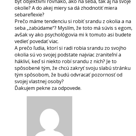
byť objektívni rovnako, ako na seba, tak aj na svoje
okolie? A do akej miery sa dá zhodnotiť miera
sebareflexie?
Prečo máme tendenciu si robiť srandu z okolia a na
seba „zabúdame“? Myslím, že toto má súvis s egom,
avšak vy ako psychológovia mi k tomuto asi budete
vedieť povedať viac.
A prečo ľudia, ktorí si radi robia srandu zo svojho
okolia sú vo svojej podstate najviac zraniteľní a
hákliví, keď si niekto robí srandu z nich? Je to
spôsobené tým, že chcú zakryť svoju slabú stránku
tým spôsobom, že budú odvracať pozornosť od
svojej vlastnej osoby?
Ďakujem pekne za odpovede.