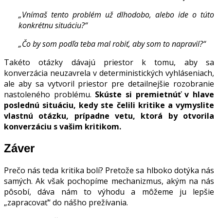
„Vnímaš tento problém už dlhodobo, alebo ide o túto
konkrétnu situáciu?“
„Čo by som podľa teba mal robiť, aby som to napravil?“
Takéto otázky dávajú priestor k tomu, aby sa
konverzácia neuzavrela v deterministických vyhláseniach,
ale aby sa vytvoril priestor pre detailnejšie rozobranie
nastoleného problému.
Skúste si premietnúť v hlave
poslednú situáciu, kedy ste čelili kritike a vymyslite
vlastnú otázku, prípadne vetu, ktorá by otvorila
konverzáciu s vašim kritikom.
Záver
Prečo nás teda kritika bolí? Pretože sa hlboko dotýka nás
samých. Ak však pochopíme mechanizmus, akým na nás
pôsobí, dáva nám to výhodu a môžeme ju lepšie
„zapracovať“ do nášho prežívania.