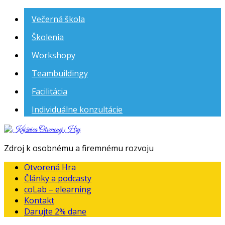
Večerná škola
Školenia
Workshopy
Teambuildingy
Facilitácia
Individuálne konzultácie
Knižnica
Otvorenej
Zdroj k osobnému a firemnému rozvoju
Hry
Otvorená Hra
Články a podcasty
coLab – elearning
Kontakt
Darujte 2% dane