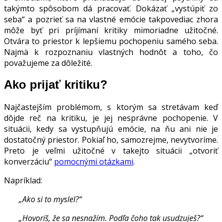
takýmto spôsobom dá pracovať. Dokázať „vystúpiť zo
seba“ a pozrieť sa na vlastné emócie takpovediac zhora
môže byť pri príjímaní kritiky mimoriadne užitočné.
Otvára to priestor k lepšiemu pochopeniu samého seba.
Najmä k rozpoznaniu vlastných hodnôt a toho, čo
považujeme za dôležité.
Ako prijať kritiku?
Najčastejším problémom, s ktorým sa stretávam keď
dôjde reč na kritiku, je jej nesprávne pochopenie. V
situácii, kedy sa vystupňujú emócie, na ňu ani nie je
dostatočný priestor. Pokiaľ ho, samozrejme, nevytvoríme.
Preto je veľmi užitočné v takejto situácii „otvoriť
konverzáciu“
pomocnými otázkami
.
Napríklad:
„Ako si to myslel?“
„Hovoríš, že sa nesnažím. Podľa čoho tak usudzuješ?“