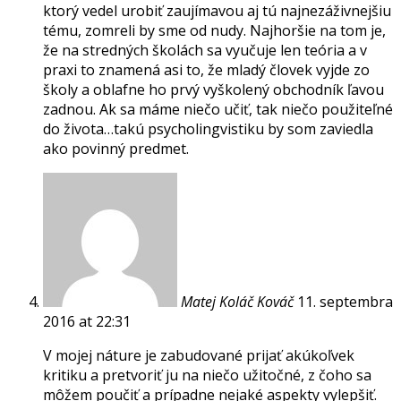
ktorý vedel urobiť zaujímavou aj tú najnezáživnejšiu
tému, zomreli by sme od nudy. Najhoršie na tom je,
že na stredných školách sa vyučuje len teória a v
praxi to znamená asi to, že mladý človek vyjde zo
školy a oblafne ho prvý vyškolený obchodník ľavou
zadnou. Ak sa máme niečo učiť, tak niečo použiteľné
do života…takú psycholingvistiku by som zaviedla
ako povinný predmet.
Matej Koláč Kováč
11. septembra
2016 at 22:31
V mojej náture je zabudované prijať akúkoľvek
kritiku a pretvoriť ju na niečo užitočné, z čoho sa
môžem poučiť a prípadne nejaké aspekty vylepšiť.