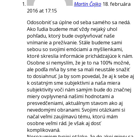
Martin Čajko
18. februára
2016 at 17:15
Odosobniť sa úplne od seba samého sa nedá.
Ako ľudia budeme mať vždy nejaký uhol
pohľadu, ktorý bude ovplyvňovať naše
vnímanie a prežívanie. Stále budeme sami
sebou so svojimi emóciami a myšlienkami,
ktoré skreslia informácie prichádzajúce k nám.
Osobne si nemyslím, že je to na 100% možné,
ale podľa mňa by sme sa mali neustále snažiť
to dosiahnuť. Ja by som povedal, že aj k sebe aj
k ostatným sme subjektívni a naša miera
subjektivity voči nám samým bude do značnej
miery ovplyvnená našimi hodnotami a
presvedčeniami, aktuálnym stavom ako aj
nevedomými obranami. Svojimi otázkami si
načal veľmi zaujímavú tému, ktorú mám
osobne veľmi rád. Je však aj dosť
komplikovaná.
Nerozumiem tvojej otázke, že do akej miery sa