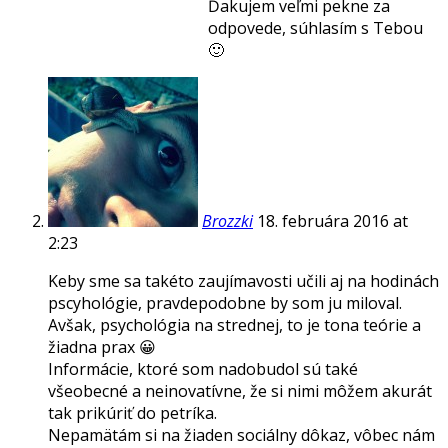
Ďakujem veľmi pekne za
odpovede, súhlasím s Tebou
🙂
Brozzki
18. februára 2016 at
2:23
Keby sme sa takéto zaujímavosti učili aj na hodinách
pscyhológie, pravdepodobne by som ju miloval.
Avšak, psychológia na strednej, to je tona teórie a
žiadna prax 😀
Informácie, ktoré som nadobudol sú také
všeobecné a neinovatívne, že si nimi môžem akurát
tak prikúriť do petríka.
Nepamätám si na žiaden sociálny dôkaz, vôbec nám