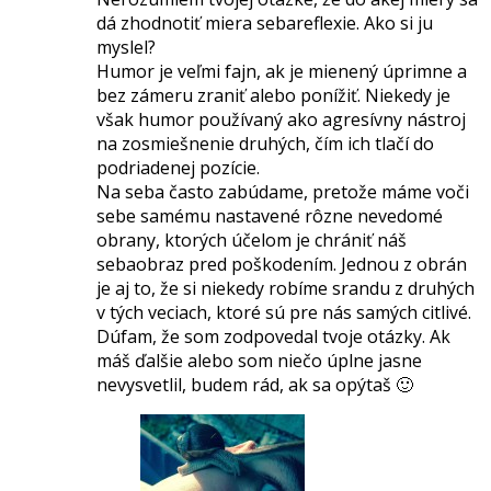
dá zhodnotiť miera sebareflexie. Ako si ju
myslel?
Humor je veľmi fajn, ak je mienený úprimne a
bez zámeru zraniť alebo ponížiť. Niekedy je
však humor používaný ako agresívny nástroj
na zosmiešnenie druhých, čím ich tlačí do
podriadenej pozície.
Na seba často zabúdame, pretože máme voči
sebe samému nastavené rôzne nevedomé
obrany, ktorých účelom je chrániť náš
sebaobraz pred poškodením. Jednou z obrán
je aj to, že si niekedy robíme srandu z druhých
v tých veciach, ktoré sú pre nás samých citlivé.
Dúfam, že som zodpovedal tvoje otázky. Ak
máš ďalšie alebo som niečo úplne jasne
nevysvetlil, budem rád, ak sa opýtaš 🙂