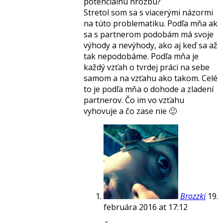
potenciálnu hrozbu?
Stretol som sa s viacerými názormi
na túto problematiku. Podľa mňa ak
sa s partnerom podobám má svoje
výhody a nevýhody, ako aj keď sa až
tak nepodobáme. Podľa mňa je
každý vzťah o tvrdej práci na sebe
samom a na vzťahu ako takom. Celé
to je podľa mňa o dohode a zladení
partnerov. Čo im vo vzťahu
vyhovuje a čo zase nie 🙂
Brozzki
19.
februára 2016 at 17:12