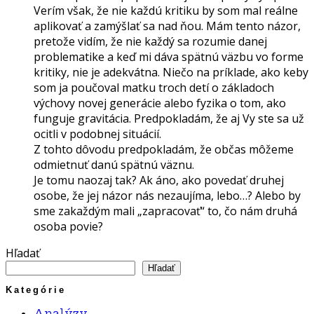
Verím však, že nie každú kritiku by som mal reálne
aplikovať a zamýšlať sa nad ňou. Mám tento názor,
pretože vidím, že nie každý sa rozumie danej
problematike a keď mi dáva spätnú väzbu vo forme
kritiky, nie je adekvátna. Niečo na príklade, ako keby
som ja poučoval matku troch detí o základoch
výchovy novej generácie alebo fyzika o tom, ako
funguje gravitácia. Predpokladám, že aj Vy ste sa už
ocitli v podobnej situácií.
Z tohto dôvodu predpokladám, že občas môžeme
odmietnuť danú spätnú väznu.
Je tomu naozaj tak? Ak áno, ako povedať druhej
osobe, že jej názor nás nezaujíma, lebo…? Alebo by
sme zakaždým mali „zapracovať“ to, čo nám druhá
osoba povie?
Hľadať
Hľadať
Kategórie
Analýzy