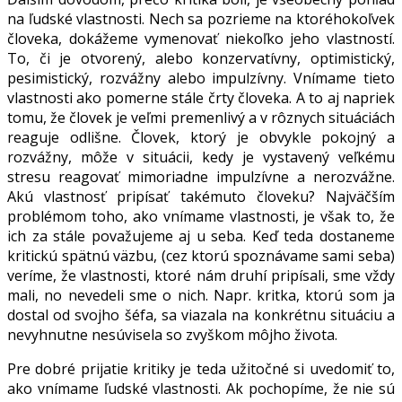
na ľudské vlastnosti. Nech sa pozrieme na ktoréhokoľvek
človeka, dokážeme vymenovať niekoľko jeho vlastností.
To, či je otvorený, alebo konzervatívny, optimistický,
pesimistický, rozvážny alebo impulzívny. Vnímame tieto
vlastnosti ako pomerne stále črty človeka. A to aj napriek
tomu, že človek je veľmi premenlivý a v rôznych situáciách
reaguje odlišne. Človek, ktorý je obvykle pokojný a
rozvážny, môže v situácii, kedy je vystavený veľkému
stresu reagovať mimoriadne impulzívne a nerozvážne.
Akú vlastnosť pripísať takémuto človeku? Najväčším
problémom toho, ako vnímame vlastnosti, je však to, že
ich za stále považujeme aj u seba. Keď teda dostaneme
kritickú spätnú väzbu, (cez ktorú spoznávame sami seba)
veríme, že vlastnosti, ktoré nám druhí pripísali, sme vždy
mali, no nevedeli sme o nich. Napr. kritka, ktorú som ja
dostal od svojho šéfa, sa viazala na konkrétnu situáciu a
nevyhnutne nesúvisela so zvyškom môjho života.
Pre dobré prijatie kritiky je teda užitočné si uvedomiť to,
ako vnímame ľudské vlastnosti. Ak pochopíme, že nie sú