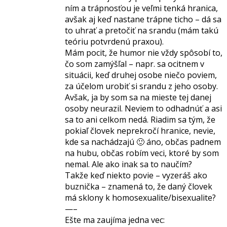
ním a trápnosťou je veľmi tenká hranica,
avšak aj keď nastane trápne ticho – dá sa
to uhrať a pretočiť na srandu (mám takú
teóriu potvrdenú praxou).
Mám pocit, že humor nie vždy spôsobí to,
čo som zamýšľal – napr. sa ocitnem v
situácii, keď druhej osobe niečo poviem,
za účelom urobiť si srandu z jeho osoby.
Avšak, ja by som sa na mieste tej danej
osoby neurazil. Neviem to odhadnúť a asi
sa to ani celkom nedá. Riadim sa tým, že
pokiaľ človek neprekročí hranice, nevie,
kde sa nachádzajú 🙂 áno, občas padnem
na hubu, občas robím veci, ktoré by som
nemal. Ale ako inak sa to naučím?
Takže keď niekto povie – vyzeráš ako
buznička – znamená to, že daný človek
má sklony k homosexualite/bisexualite?
—–
Ešte ma zaujíma jedna vec: