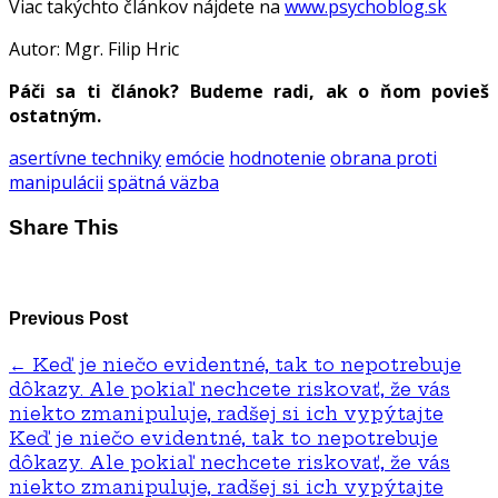
Viac takýchto článkov nájdete na
www.psychoblog.sk
Autor: Mgr. Filip Hric
Páči sa ti článok? Budeme radi, ak o ňom povieš
ostatným.
asertívne techniky
emócie
hodnotenie
obrana proti
manipulácii
spätná väzba
Share This
Previous Post
←
Keď je niečo evidentné, tak to nepotrebuje
dôkazy. Ale pokiaľ nechcete riskovať, že vás
niekto zmanipuluje, radšej si ich vypýtajte
Keď je niečo evidentné, tak to nepotrebuje
dôkazy. Ale pokiaľ nechcete riskovať, že vás
niekto zmanipuluje, radšej si ich vypýtajte