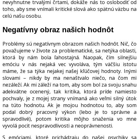
nevyhnutne trvalými črtami, dokáže nás to oslobodiť od
toho, aby sme vnímali kritické slová ako spätnú väzbu na
celú našu osobu.
Negatívny obraz našich hodnôt
Problémy sú negatívnym obrazom našich hodnôt. Nič, čo
považujeme v živote za problematické, sa netýka oblasti,
ktorá by nám bola ľahostajná. Naopak, čím silnejšiu
emóciu v nás nejaká vec vyvoláva, tým väčšiu istotu
máme, že sa týka nejakej našej kľúčovej hodnoty. Inými
slovami – nikdy by ma nenaštvalo niečo, na čom mi
nezáleží. Ak mi záleží na tom, aby som bol za svoju snahu
adekvátne ocenený, tak kritika, ktorá príde namiesto
pochvaly, je z mojej strany vnímaná ako veľmi silný útok
na túto hodnotu. Ak je mojou hodnotou to, aby som
podal dobrý pracovný výkon (lebo je to správne a
spravodlivé), potom kritika môjho snaženia vo mne
vyvolá pocit nespravodlivosti a neoprávnenosti.
S emóciami, ktoré prichádzaju do našej psychiky sa