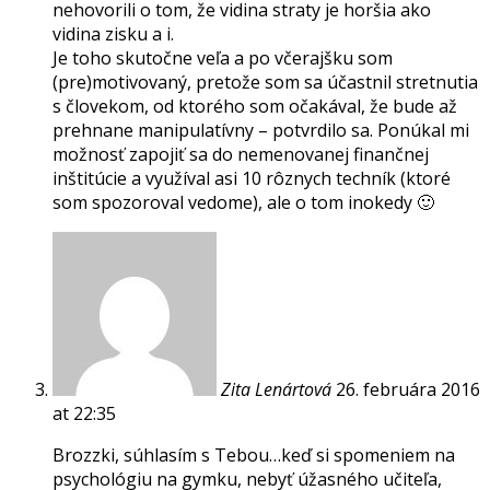
nehovorili o tom, že vidina straty je horšia ako
vidina zisku a i.
Je toho skutočne veľa a po včerajšku som
(pre)motivovaný, pretože som sa účastnil stretnutia
s človekom, od ktorého som očakával, že bude až
prehnane manipulatívny – potvrdilo sa. Ponúkal mi
možnosť zapojiť sa do nemenovanej finančnej
inštitúcie a využíval asi 10 rôznych techník (ktoré
som spozoroval vedome), ale o tom inokedy 🙂
Zita Lenártová
26. februára 2016
at 22:35
Brozzki, súhlasím s Tebou…keď si spomeniem na
psychológiu na gymku, nebyť úžasného učiteľa,