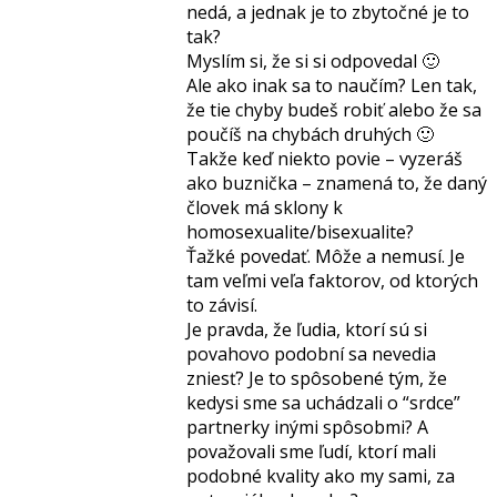
nedá, a jednak je to zbytočné je to
tak?
Myslím si, že si si odpovedal 🙂
Ale ako inak sa to naučím? Len tak,
že tie chyby budeš robiť alebo že sa
poučíš na chybách druhých 🙂
Takže keď niekto povie – vyzeráš
ako buznička – znamená to, že daný
človek má sklony k
homosexualite/bisexualite?
Ťažké povedať. Môže a nemusí. Je
tam veľmi veľa faktorov, od ktorých
to závisí.
Je pravda, že ľudia, ktorí sú si
povahovo podobní sa nevedia
zniesť? Je to spôsobené tým, že
kedysi sme sa uchádzali o “srdce”
partnerky inými spôsobmi? A
považovali sme ľudí, ktorí mali
podobné kvality ako my sami, za