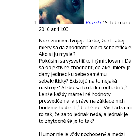
Brozzki
19. februára
2016 at 11:03
Nerozumiem tvojej otázke, že do akej
miery sa dá zhodnotiť miera sebareflexie.
Ako si ju myslel?
Pokúsim sa vysvetliť to inými slovami. Dá
sa objektívne zhodnotiť, do akej miery je
daný jedinec ku sebe samému
sebakritický? Existujú na to nejaká
nástroje? Alebo sa to dá len odhadnúť?
Lenže každý máme iné hodnoty,
presvedčenia, a práve na základe nich
budeme hodnotiť druhého… Vychádza mi
to tak, že sa to jednak nedá, a jednak je
to zbytočné 😀 je to tak?
—–
Humor nie je vždy pochopený a medzi