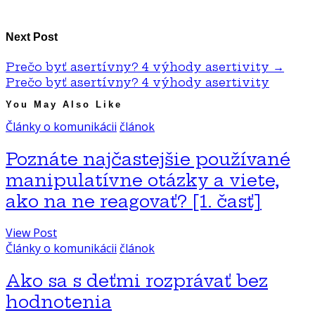
Next Post
Prečo byť asertívny? 4 výhody asertivity
→
Prečo byť asertívny? 4 výhody asertivity
You May Also Like
Články o komunikácii
článok
Poznáte najčastejšie používané
manipulatívne otázky a viete,
ako na ne reagovať? [1. časť]
View Post
Články o komunikácii
článok
Ako sa s deťmi rozprávať bez
hodnotenia