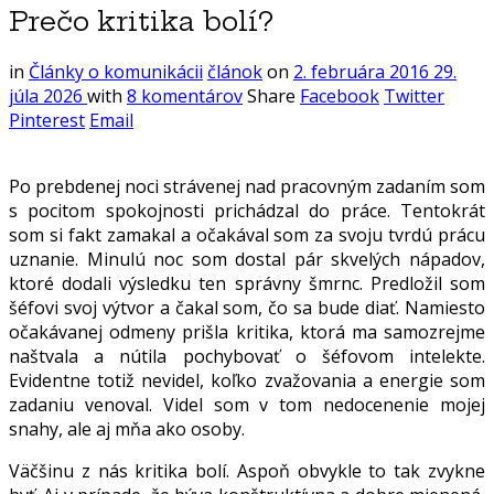
Prečo kritika bolí?
in
Články o komunikácii
článok
on
2. februára 2016
29.
júla 2026
with
8 komentárov
Share
Facebook
Twitter
Pinterest
Email
Po prebdenej noci strávenej nad pracovným zadaním som
s pocitom spokojnosti prichádzal do práce. Tentokrát
som si fakt zamakal a očakával som za svoju tvrdú prácu
uznanie. Minulú noc som dostal pár skvelých nápadov,
ktoré dodali výsledku ten správny šmrnc. Predložil som
šéfovi svoj výtvor a čakal som, čo sa bude diať. Namiesto
očakávanej odmeny prišla kritika, ktorá ma samozrejme
naštvala a nútila pochybovať o šéfovom intelekte.
Evidentne totiž nevidel, koľko zvažovania a energie som
zadaniu venoval. Videl som v tom nedocenenie mojej
snahy, ale aj mňa ako osoby.
Väčšinu z nás kritika bolí. Aspoň obvykle to tak zvykne