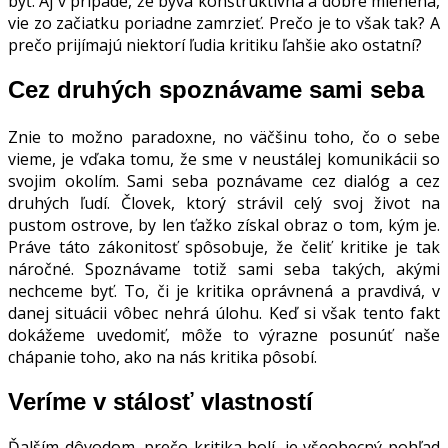
byť. Aj v prípade, že býva konštruktívna a dobre mienená,
vie zo začiatku poriadne zamrzieť. Prečo je to však tak? A
prečo prijímajú niektorí ľudia kritiku ľahšie ako ostatní?
Cez druhých spoznávame sami seba
Znie to možno paradoxne, no väčšinu toho, čo o sebe
vieme, je vďaka tomu, že sme v neustálej komunikácii so
svojim okolím. Sami seba poznávame cez dialóg a cez
druhých ľudí. Človek, ktorý strávil celý svoj život na
pustom ostrove, by len ťažko získal obraz o tom, kým je.
Práve táto zákonitosť spôsobuje, že čeliť kritike je tak
náročné. Spoznávame totiž sami seba takých, akými
nechceme byť. To, či je kritika oprávnená a pravdivá, v
danej situácii vôbec nehrá úlohu. Keď si však tento fakt
dokážeme uvedomiť, môže to výrazne posunúť naše
chápanie toho, ako na nás kritika pôsobí.
Veríme v stálosť vlastností
Ďalším dôvodom, prečo kritika bolí, je všeobecný pohľad