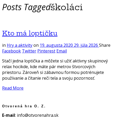
Posts Tagged
školáci
Kto má loptičku
in
Hry a aktivity
on
19. augusta 2020
29. júla 2026
Share
Facebook
Twitter
Pinterest
Email
Stačí jedna loptička a môžete si užiť aktívny skupinový
relax hocikde, kde máte pár metrov štvorcových
priestoru. Zároveň si zábavnou formou potrénujete
používanie a čítanie reči tela a svoju pozornosť.
Read More
Otvorená hra O. Z.
E-mail
: info@otvorenahra.sk