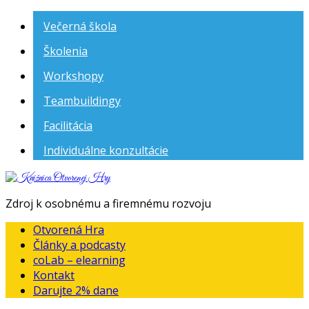
Večerná škola
Školenia
Workshopy
Teambuildingy
Facilitácia
Individuálne konzultácie
Knižnica
Otvorenej
Zdroj k osobnému a firemnému rozvoju
Hry
Otvorená Hra
Články a podcasty
coLab – elearning
Kontakt
Darujte 2% dane