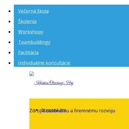
Večerná škola
Školenia
Workshopy
Teambuildingy
Facilitácia
Individuálne konzultácie
Knižnica
Otvorenej
Otvorená Hra
Zdroj k osobnému a firemnému rozvoju
Hry