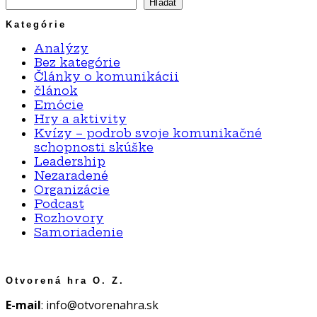
Hľadať
Kategórie
Analýzy
Bez kategórie
Články o komunikácii
článok
Emócie
Hry a aktivity
Kvízy – podrob svoje komunikačné
schopnosti skúške
Leadership
Nezaradené
Organizácie
Podcast
Rozhovory
Samoriadenie
Otvorená hra O. Z.
E-mail
: info@otvorenahra.sk