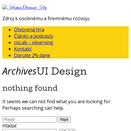
Knižnica
Otvorenej
Zdroj k osobnému a firemnému rozvoju
Hry
Otvorená Hra
Články a podcasty
coLab – elearning
Kontakt
Darujte 2% dane
Archives
UI Design
nothing found
It seems we can not find what you are looking for.
Perhaps searching can help.
Hľadať:
Hľadať