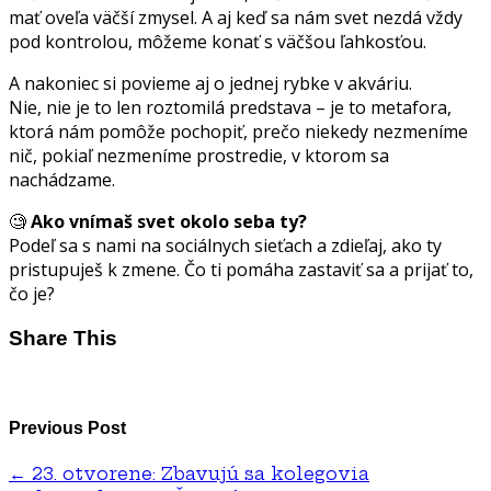
mať oveľa väčší zmysel. A aj keď sa nám svet nezdá vždy
pod kontrolou, môžeme konať s väčšou ľahkosťou.
A nakoniec si povieme aj o jednej rybke v akváriu.
Nie, nie je to len roztomilá predstava – je to metafora,
ktorá nám pomôže pochopiť, prečo niekedy nezmeníme
nič, pokiaľ nezmeníme prostredie, v ktorom sa
nachádzame.
🧐
Ako vnímaš svet okolo seba ty?
Podeľ sa s nami na sociálnych sieťach a zdieľaj, ako ty
pristupuješ k zmene. Čo ti pomáha zastaviť sa a prijať to,
čo je?
Share This
Previous Post
←
23. otvorene: Zbavujú sa kolegovia