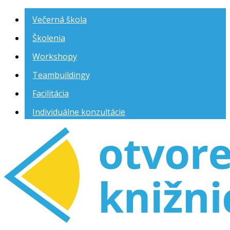
Večerná škola
Školenia
Workshopy
Teambuildingy
Facilitácia
Individuálne konzultácie
Knižnica
Otvorenej
Hry