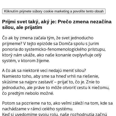
Kliknutím prijmete súbory cookie marketing a povolíte tento obsah
Prijmi svet taký, aký je: Prečo zmena nezačína
silou, ale prijatím
Čo ak by zmena začala tým, že svet jednoducho
prijmeme? V tejto epizóde sa Domča spolu s Jurim
ponoria do systemicko-fenomenologického prístupu,
ktorý nám ukáže, ako naše konanie ovplyvňuje celý
systém, v ktorom žijeme.
A čo ak sa niektoré veci nedajú meniť silou?
Namiesto toho, aby sme sa hneď vrhli na riešenie,
skúsime sa najprv zastaviť – prijať to, čo je. Znie to
jednoducho, ale práve to môže otvoriť cestu k niečomu,
čo predtým nebolo možné.
Potom sa pozrieme na to, ako veľmi záleží na tom, kde sa
nachádzame v rámci celého systému.
Keď si uvedomíme svoju rolu, naše rozhodnutia začnú