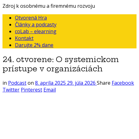
Zdroj k osobnému a firemnému rozvoju
Otvorená Hra
Články a podcasty
coLab – elearning
Kontakt
Darujte 2% dane
24. otvorene: O systemickom
prístupe v organizáciách
in
Podcast
on
8. apríla 2025
29. júla 2026
Share
Facebook
Twitter
Pinterest
Email